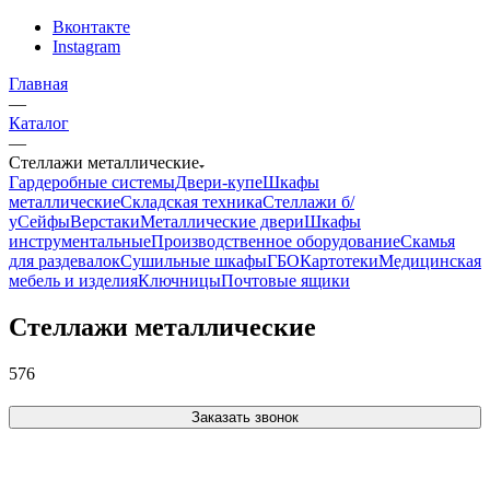
Вконтакте
Instagram
Главная
—
Каталог
—
Стеллажи металлические
Гардеробные системы
Двери-купе
Шкафы
металлические
Складская техника
Стеллажи б/
у
Сейфы
Верстаки
Металлические двери
Шкафы
инструментальные
Производственное оборудование
Скамья
для раздевалок
Сушильные шкафы
ГБО
Картотеки
Медицинская
мебель и изделия
Ключницы
Почтовые ящики
Стеллажи металлические
576
Заказать звонок