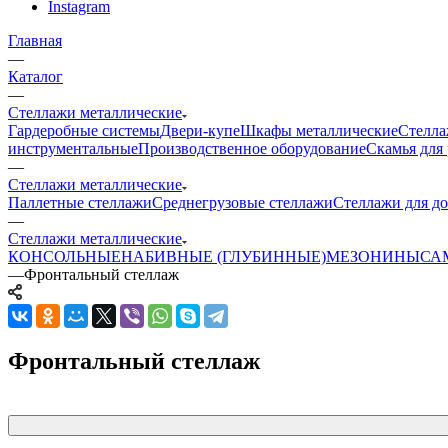
Instagram
Главная
—
Каталог
—
Стеллажи металлические
Гардеробные системы
Двери-купе
Шкафы металлические
Стелла
инструментальные
Производственное оборудование
Скамья для 
—
Стеллажи металлические
Паллетные стеллажи
Среднегрузовые стеллажи
Стеллажи для до
—
Стеллажи металлические
КОНСОЛЬНЫЕ
НАБИВНЫЕ (ГЛУБИННЫЕ)
МЕЗОНИНЫ
СА
—
Фронтальный стеллаж
Фронтальный стеллаж