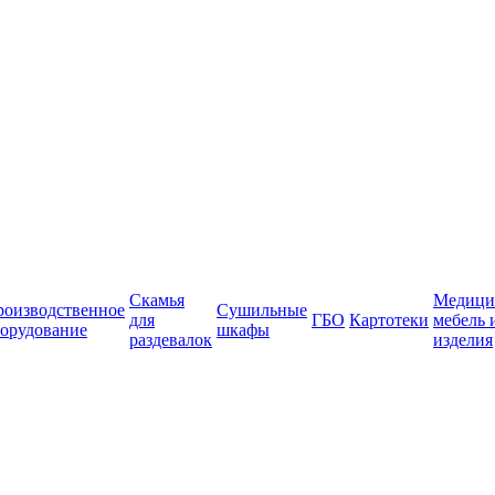
Скамья
Медици
роизводственное
Сушильные
для
ГБО
Картотеки
мебель 
орудование
шкафы
раздевалок
изделия