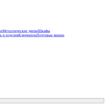
ки
Металлические двери
Шкафы
ь и изделия
Ключницы
Почтовые ящики