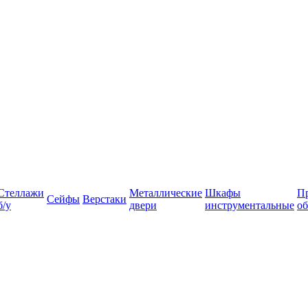
Стеллажи
Металлические
Шкафы
П
Сейфы
Верстаки
б/у
двери
инструментальные
об