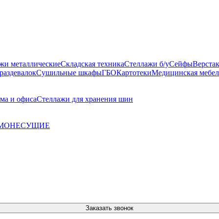
жи металлические
Складская техника
Стеллажи б/у
Сейфы
Верста
раздевалок
Сушильные шкафы
ГБО
Картотеки
Медицинская мебел
ма и офиса
Стеллажи для хранения шин
МОНЕСУЩИЕ
Заказать звонок