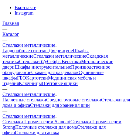
Вконтакте
Instagram
Главная
—
Каталог
—
Стеллажи металлические
Гардеробные системы
Двери-купе
Шкафы
металлические
Стеллажи металлические
Складская
техника
Стеллажи б/у
Сейфы
Верстаки
Металлические
двери
Шкафы инструментальные
Производственное
оборудование
Скамья для раздевалок
Сушильные
шкафы
ГБО
Картотеки
Медицинская мебель и
изделия
Ключницы
Почтовые ящики
—
Стеллажи металлические
Паллетные стеллажи
Среднегрузовые стеллажи
Стеллажи для
дома и офиса
Стеллажи для хранения шин
—
Стеллажи металлические
Стеллажи Промет серии Standart
Стеллажи Промет серии
Strong
Полочные стеллажи для дома
Стеллажи для
офиса
Стеллажи для гаража