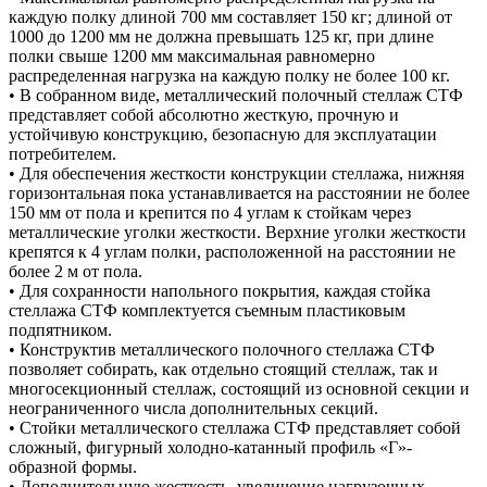
каждую полку длиной 700 мм составляет 150 кг; длиной от
1000 до 1200 мм не должна превышать 125 кг, при длине
полки свыше 1200 мм максимальная равномерно
распределенная нагрузка на каждую полку не более 100 кг.
• В собранном виде, металлический полочный стеллаж СТФ
представляет собой абсолютно жесткую, прочную и
устойчивую конструкцию, безопасную для эксплуатации
потребителем.
• Для обеспечения жесткости конструкции стеллажа, нижняя
горизонтальная пока устанавливается на расстоянии не более
150 мм от пола и крепится по 4 углам к стойкам через
металлические уголки жесткости. Верхние уголки жесткости
крепятся к 4 углам полки, расположенной на расстоянии не
более 2 м от пола.
• Для сохранности напольного покрытия, каждая стойка
стеллажа СТФ комплектуется съемным пластиковым
подпятником.
• Конструктив металлического полочного стеллажа СТФ
позволяет собирать, как отдельно стоящий стеллаж, так и
многосекционный стеллаж, состоящий из основной секции и
неограниченного числа дополнительных секций.
• Стойки металлического стеллажа СТФ представляет собой
сложный, фигурный холодно-катанный профиль «Г»-
образной формы.
• Дополнительную жесткость, увеличение нагрузочных