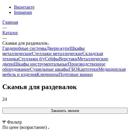
Вконтакте
Instagram
Главная
—
Каталог
—
Скамья для раздевалок
Гардеробные системы
Двери-купе
Шкафы
металлические
Стеллажи металлические
Складская
техника
Стеллажи б/у
Сейфы
Верстаки
Металлические
двери
Шкафы инструментальные
Производственное
оборудование
Сушильные шкафы
ГБО
Картотеки
Медицинская
мебель и изделия
Ключницы
Почтовые ящики
Скамья для раздевалок
24
Заказать звонок
Фильтр
По цене (возрастание)