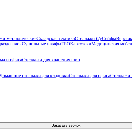
жи металлические
Складская техника
Стеллажи б/у
Сейфы
Верста
раздевалок
Сушильные шкафы
ГБО
Картотеки
Медицинская мебел
ма и офиса
Стеллажи для хранения шин
Домашние стеллажи для кладовки
Стеллажи для офиса
Стеллажи 
Заказать звонок