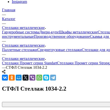
Instagram
Главная
—
Каталог
—
Стеллажи металлические
Гардеробные системы
Двери-купе
Шкафы металлические
Стелла
инструментальные
Производственное оборудование
Скамья для 
—
Стеллажи металлические
Паллетные стеллажи
Среднегрузовые стеллажи
Стеллажи для до
—
Стеллажи металлические
Стеллажи Промет серии Standart
Стеллажи Промет серии Strong
—
СТФЛ Стеллаж 1034-2.2
СТФЛ Стеллаж 1034-2.2