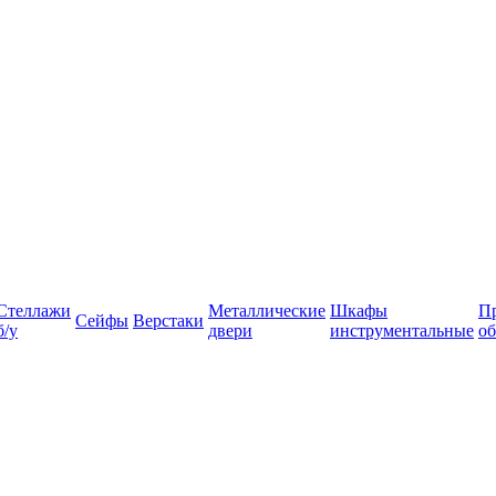
Стеллажи
Металлические
Шкафы
П
Сейфы
Верстаки
б/у
двери
инструментальные
об