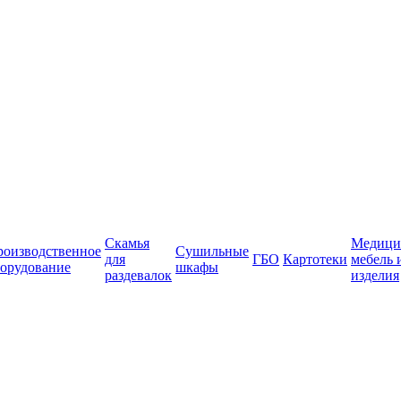
Скамья
Медици
роизводственное
Сушильные
для
ГБО
Картотеки
мебель 
орудование
шкафы
раздевалок
изделия