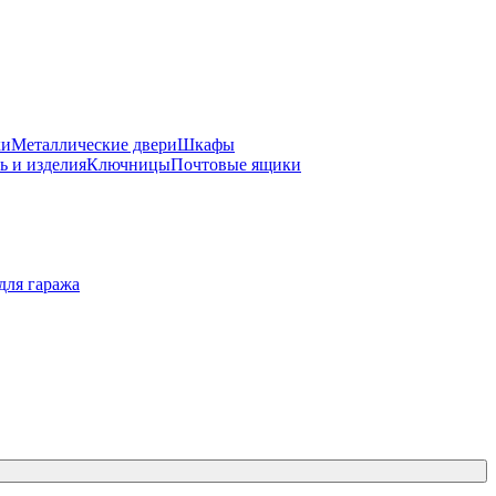
ки
Металлические двери
Шкафы
ь и изделия
Ключницы
Почтовые ящики
для гаража