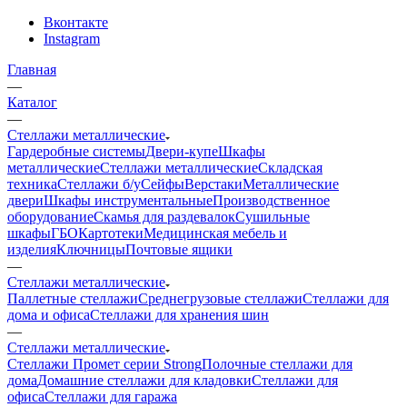
Вконтакте
Instagram
Главная
—
Каталог
—
Стеллажи металлические
Гардеробные системы
Двери-купе
Шкафы
металлические
Стеллажи металлические
Складская
техника
Стеллажи б/у
Сейфы
Верстаки
Металлические
двери
Шкафы инструментальные
Производственное
оборудование
Скамья для раздевалок
Сушильные
шкафы
ГБО
Картотеки
Медицинская мебель и
изделия
Ключницы
Почтовые ящики
—
Стеллажи металлические
Паллетные стеллажи
Среднегрузовые стеллажи
Стеллажи для
дома и офиса
Стеллажи для хранения шин
—
Стеллажи металлические
Стеллажи Промет серии Strong
Полочные стеллажи для
дома
Домашние стеллажи для кладовки
Стеллажи для
офиса
Стеллажи для гаража