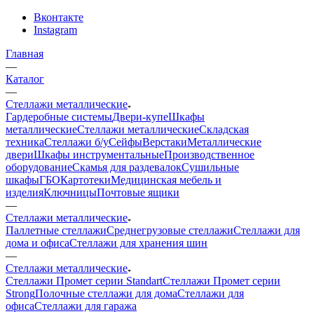
Вконтакте
Instagram
Главная
—
Каталог
—
Стеллажи металлические
Гардеробные системы
Двери-купе
Шкафы
металлические
Стеллажи металлические
Складская
техника
Стеллажи б/у
Сейфы
Верстаки
Металлические
двери
Шкафы инструментальные
Производственное
оборудование
Скамья для раздевалок
Сушильные
шкафы
ГБО
Картотеки
Медицинская мебель и
изделия
Ключницы
Почтовые ящики
—
Стеллажи металлические
Паллетные стеллажи
Среднегрузовые стеллажи
Стеллажи для
дома и офиса
Стеллажи для хранения шин
—
Стеллажи металлические
Стеллажи Промет серии Standart
Стеллажи Промет серии
Strong
Полочные стеллажи для дома
Стеллажи для
офиса
Стеллажи для гаража