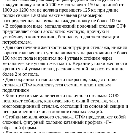
каждую полку длиной 700 мм составляет 150 кг; длиной от
1000 до 1200 мм не должна превышать 125 кг, при длине
полки свыше 1200 мм максимальная равномерно
распределенная нагрузка на каждую полку не более 100 кг.
• В собранном виде, металлический полочный стеллаж СТФ
представляет собой абсолютно жесткую, прочную и
устойчивую конструкцию, безопасную для эксплуатации
потребителем.
• Для обеспечения жесткости конструкции стеллажа, нижняя
горизонтальная пока устанавливается на расстоянии не более
150 мм от пола и крепится по 4 углам к стойкам через
металлические уголки жесткости. Верхние уголки жесткости
крепятся к 4 углам полки, расположенной на расстоянии не
более 2 м от пола.
• Для сохранности напольного покрытия, каждая стойка
стеллажа СТФ комплектуется съемным пластиковым
подпятником.
• Конструктив металлического полочного стеллажа СТФ
позволяет собирать, как отдельно стоящий стеллаж, так и
многосекционный стеллаж, состоящий из основной секции и
неограниченного числа дополнительных секций.
• Стойки металлического стеллажа СТФ представляет собой
сложный, фигурный холодно-катанный профиль «Г»-
образной формы.
• Дополнительную жесткость, увеличение нагрузочных