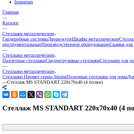
Instagram
Главная
—
Каталог
—
Стеллажи металлические
Гардеробные системы
Двери-купе
Шкафы металлические
Стелла
инструментальные
Производственное оборудование
Скамья для 
—
Стеллажи металлические
Паллетные стеллажи
Среднегрузовые стеллажи
Стеллажи для до
—
Стеллажи металлические
Стеллажи Промет серии Strong
Полочные стеллажи для дома
До
—
Стеллаж MS STANDART 220х70х40 (4 полки)
Стеллаж MS STANDART 220х70х40 (4 п