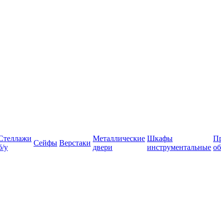
Стеллажи
Металлические
Шкафы
П
Сейфы
Верстаки
б/у
двери
инструментальные
об