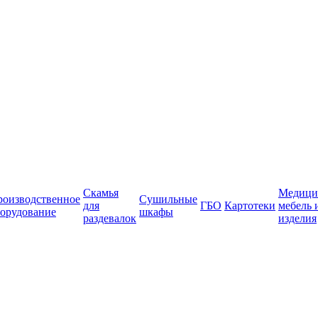
Скамья
Медици
роизводственное
Сушильные
для
ГБО
Картотеки
мебель 
орудование
шкафы
раздевалок
изделия