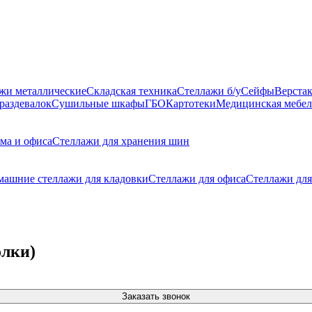
жи металлические
Складская техника
Стеллажи б/у
Сейфы
Верста
раздевалок
Сушильные шкафы
ГБО
Картотеки
Медицинская мебел
ма и офиса
Стеллажи для хранения шин
машние стеллажи для кладовки
Стеллажи для офиса
Стеллажи для
олки)
Заказать звонок