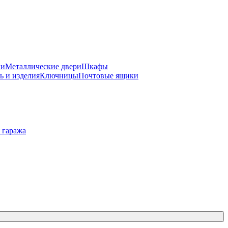
ки
Металлические двери
Шкафы
ь и изделия
Ключницы
Почтовые ящики
 гаража