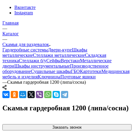
Вконтакте
Instagram
Главная
—
Каталог
—
Скамья для раздевалок
Гардеробные системы
Двери-купе
Шкафы
металлические
Стеллажи металлические
Складская
техника
Стеллажи б/у
Сейфы
Верстаки
Металлические
двери
Шкафы инструментальные
Производственное
оборудование
Сушильные шкафы
ГБО
Картотеки
Медицинская
мебель и изделия
Ключницы
Почтовые ящики
—
Скамья гардеробная 1200 (липа/сосна)
Скамья гардеробная 1200 (липа/сосна)
Заказать звонок