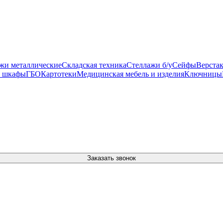
жи металлические
Складская техника
Стеллажи б/у
Сейфы
Верста
 шкафы
ГБО
Картотеки
Медицинская мебель и изделия
Ключницы
Заказать звонок