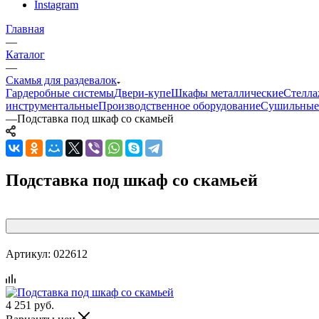
Instagram
Главная
—
Каталог
—
Скамья для раздевалок
Гардеробные системы
Двери-купе
Шкафы металлические
Стелла
инструментальные
Производственное оборудование
Сушильные
—
Подставка под шкаф со скамьей
Подставка под шкаф со скамьей
Артикул:
022612
4 251
руб.