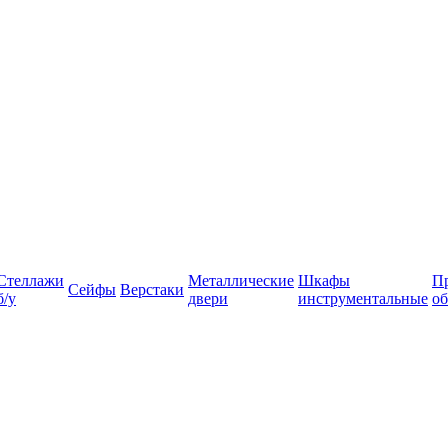
Стеллажи
Металлические
Шкафы
П
Сейфы
Верстаки
б/у
двери
инструментальные
об