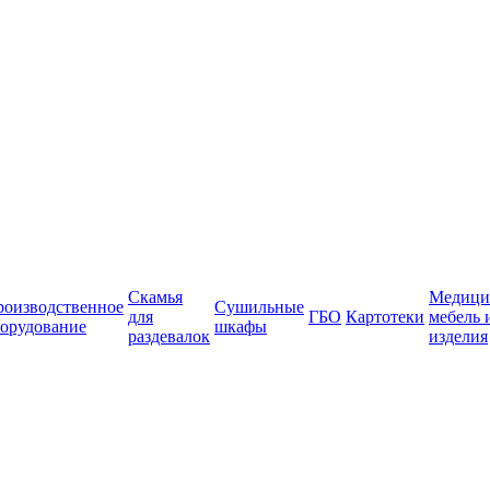
Скамья
Медици
роизводственное
Сушильные
для
ГБО
Картотеки
мебель 
орудование
шкафы
раздевалок
изделия