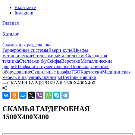
Вконтакте
Instagram
Главная
—
Каталог
—
Скамья для раздевалок
Гардеробные системы
Двери-купе
Шкафы
металлические
Стеллажи металлические
Складская
техника
Стеллажи б/у
Сейфы
Верстаки
Металлические
двери
Шкафы инструментальные
Производственное
оборудование
Сушильные шкафы
ГБО
Картотеки
Медицинская
мебель и изделия
Ключницы
Почтовые ящики
—
СКАМЬЯ ГАРДЕРОБНАЯ 1500Х400Х400
СКАМЬЯ ГАРДЕРОБНАЯ
1500Х400Х400