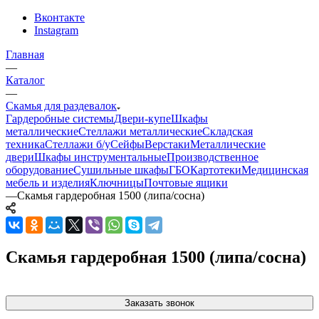
Вконтакте
Instagram
Главная
—
Каталог
—
Скамья для раздевалок
Гардеробные системы
Двери-купе
Шкафы
металлические
Стеллажи металлические
Складская
техника
Стеллажи б/у
Сейфы
Верстаки
Металлические
двери
Шкафы инструментальные
Производственное
оборудование
Сушильные шкафы
ГБО
Картотеки
Медицинская
мебель и изделия
Ключницы
Почтовые ящики
—
Скамья гардеробная 1500 (липа/сосна)
Скамья гардеробная 1500 (липа/сосна)
Заказать звонок