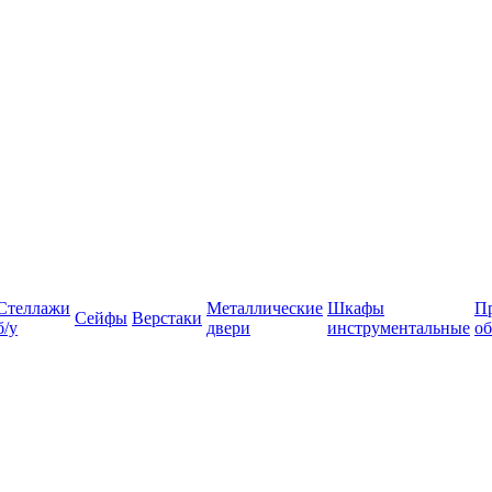
Стеллажи
Металлические
Шкафы
П
Сейфы
Верстаки
б/у
двери
инструментальные
об