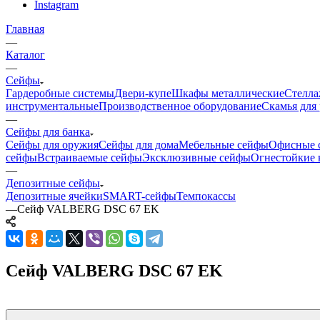
Instagram
Главная
—
Каталог
—
Сейфы
Гардеробные системы
Двери-купе
Шкафы металлические
Стелла
инструментальные
Производственное оборудование
Скамья для 
—
Сейфы для банка
Сейфы для оружия
Сейфы для дома
Мебельные сейфы
Офисные 
сейфы
Встраиваемые сейфы
Эксклюзивные сейфы
Огнестойкие 
—
Депозитные сейфы
Депозитные ячейки
SMART-сейфы
Темпокассы
—
Сейф VALBERG DSC 67 EK
Сейф VALBERG DSC 67 EK