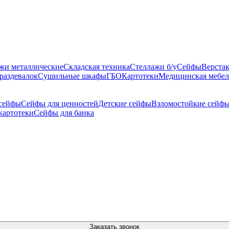
жи металлические
Складская техника
Стеллажи б/у
Сейфы
Верста
раздевалок
Сушильные шкафы
ГБО
Картотеки
Медицинская мебел
сейфы
Сейфы для ценностей
Детские сейфы
Взломостойкие сейф
картотеки
Сейфы для банка
Заказать звонок