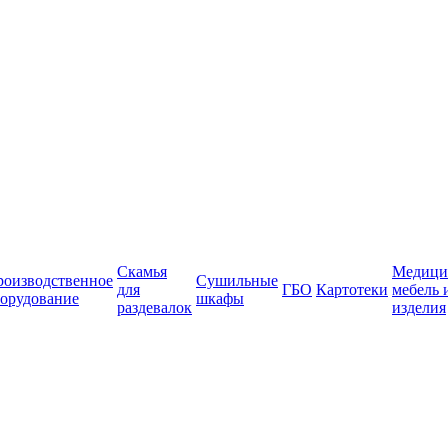
Скамья
Медици
роизводственное
Сушильные
для
ГБО
Картотеки
мебель 
орудование
шкафы
раздевалок
изделия