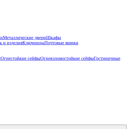
ки
Металлические двери
Шкафы
ь и изделия
Ключницы
Почтовые ящики
ы
Огнестойкие сейфы
Огневзломостойкие сейфы
Гостиничные