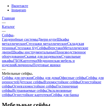
Вконтакте
Instagram
Главная
—
Каталог
—
Сейфы
Гардеробные системы
Двери-купе
Шкафы
металлические
Стеллажи металлические
Складская
техника
Стеллажи б/у
Сейфы
Верстаки
Металлические
двери
Шкафы инструментальные
Производственное
оборудование
Скамья для раздевалок
Сушильные
шкафы
ГБО
Картотеки
Медицинская мебель и
изделия
Ключницы
Почтовые ящики
—
Мебельные сейфы
Сейфы для оружия
Сейфы для дома
Офисные сейфы
Сейфы для
ценностей
Детские сейфы
Взломостойкие сейфы
Огнестойкие
сейфы
Огневзломостойкие сейфы
Гостиничные
сейфы
Встраиваемые сейфы
Эксклюзивные
сейфы
Огнестойкие картотеки
Сейфы для банка
Мебельные сейфы