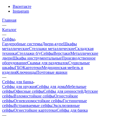
Вконтакте
Instagram
Главная
—
Каталог
—
Сейфы
Гардеробные системы
Двери-купе
Шкафы
металлические
Стеллажи металлические
Складская
техника
Стеллажи б/у
Сейфы
Верстаки
Металлические
двери
Шкафы инструментальные
Производственное
оборудование
Скамья для раздевалок
Сушильные
шкафы
ГБО
Картотеки
Медицинская мебель и
изделия
Ключницы
Почтовые ящики
—
Сейфы для банка
Сейфы для оружия
Сейфы для дома
Мебельные
сейфы
Офисные сейфы
Сейфы для ценностей
Детские
сейфы
Взломостойкие сейфы
Огнестойкие
сейфы
Огневзломостойкие сейфы
Гостиничные
сейфы
Встраиваемые сейфы
Эксклюзивные
сейфы
Огнестойкие картотеки
Сейфы для банка
—