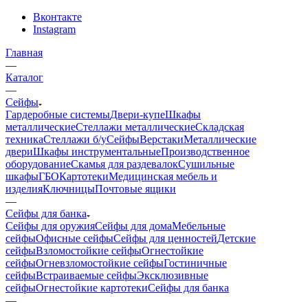
Вконтакте
Instagram
Главная
—
Каталог
—
Сейфы
Гардеробные системы
Двери-купе
Шкафы
металлические
Стеллажи металлические
Складская
техника
Стеллажи б/у
Сейфы
Верстаки
Металлические
двери
Шкафы инструментальные
Производственное
оборудование
Скамья для раздевалок
Сушильные
шкафы
ГБО
Картотеки
Медицинская мебель и
изделия
Ключницы
Почтовые ящики
—
Сейфы для банка
Сейфы для оружия
Сейфы для дома
Мебельные
сейфы
Офисные сейфы
Сейфы для ценностей
Детские
сейфы
Взломостойкие сейфы
Огнестойкие
сейфы
Огневзломостойкие сейфы
Гостиничные
сейфы
Встраиваемые сейфы
Эксклюзивные
сейфы
Огнестойкие картотеки
Сейфы для банка
—