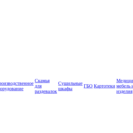
Скамья
Медици
роизводственное
Сушильные
для
ГБО
Картотеки
мебель 
орудование
шкафы
раздевалок
изделия