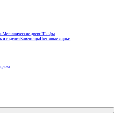
ки
Металлические двери
Шкафы
ь и изделия
Ключницы
Почтовые ящики
гаража