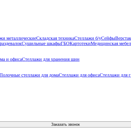
жи металлические
Складская техника
Стеллажи б/у
Сейфы
Верста
раздевалок
Сушильные шкафы
ГБО
Картотеки
Медицинская мебел
ма и офиса
Стеллажи для хранения шин
Полочные стеллажи для дома
Стеллажи для офиса
Стеллажи для 
Заказать звонок