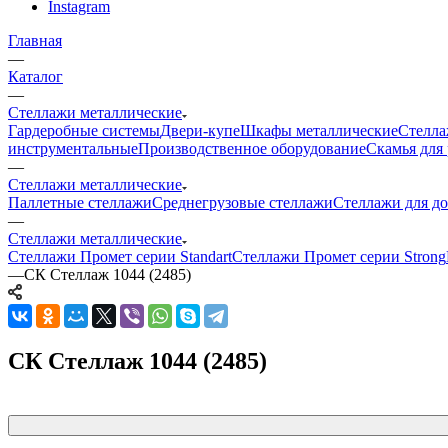
Instagram
Главная
—
Каталог
—
Стеллажи металлические
Гардеробные системы
Двери-купе
Шкафы металлические
Стелла
инструментальные
Производственное оборудование
Скамья для 
—
Стеллажи металлические
Паллетные стеллажи
Среднегрузовые стеллажи
Стеллажи для до
—
Стеллажи металлические
Стеллажи Промет серии Standart
Стеллажи Промет серии Strong
—
СК Стеллаж 1044 (2485)
СК Стеллаж 1044 (2485)