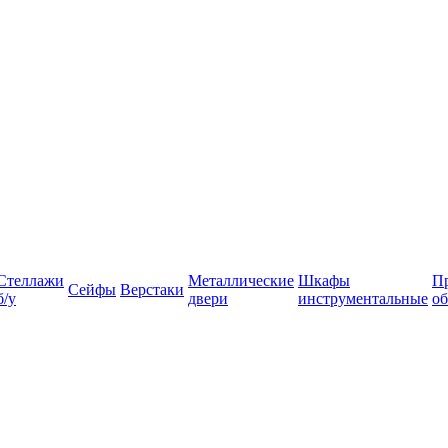
Стеллажи
Металлические
Шкафы
П
Сейфы
Верстаки
б/у
двери
инструментальные
об