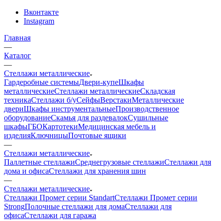
Вконтакте
Instagram
Главная
—
Каталог
—
Стеллажи металлические
Гардеробные системы
Двери-купе
Шкафы
металлические
Стеллажи металлические
Складская
техника
Стеллажи б/у
Сейфы
Верстаки
Металлические
двери
Шкафы инструментальные
Производственное
оборудование
Скамья для раздевалок
Сушильные
шкафы
ГБО
Картотеки
Медицинская мебель и
изделия
Ключницы
Почтовые ящики
—
Стеллажи металлические
Паллетные стеллажи
Среднегрузовые стеллажи
Стеллажи для
дома и офиса
Стеллажи для хранения шин
—
Стеллажи металлические
Стеллажи Промет серии Standart
Стеллажи Промет серии
Strong
Полочные стеллажи для дома
Стеллажи для
офиса
Стеллажи для гаража