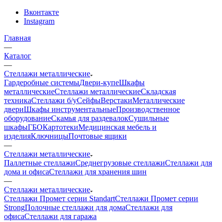
Вконтакте
Instagram
Главная
—
Каталог
—
Стеллажи металлические
Гардеробные системы
Двери-купе
Шкафы
металлические
Стеллажи металлические
Складская
техника
Стеллажи б/у
Сейфы
Верстаки
Металлические
двери
Шкафы инструментальные
Производственное
оборудование
Скамья для раздевалок
Сушильные
шкафы
ГБО
Картотеки
Медицинская мебель и
изделия
Ключницы
Почтовые ящики
—
Стеллажи металлические
Паллетные стеллажи
Среднегрузовые стеллажи
Стеллажи для
дома и офиса
Стеллажи для хранения шин
—
Стеллажи металлические
Стеллажи Промет серии Standart
Стеллажи Промет серии
Strong
Полочные стеллажи для дома
Стеллажи для
офиса
Стеллажи для гаража