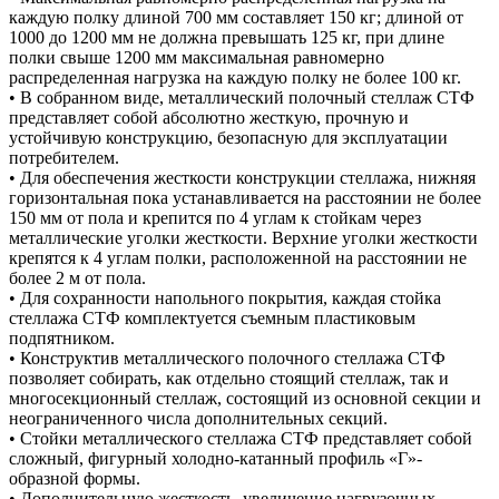
каждую полку длиной 700 мм составляет 150 кг; длиной от
1000 до 1200 мм не должна превышать 125 кг, при длине
полки свыше 1200 мм максимальная равномерно
распределенная нагрузка на каждую полку не более 100 кг.
• В собранном виде, металлический полочный стеллаж СТФ
представляет собой абсолютно жесткую, прочную и
устойчивую конструкцию, безопасную для эксплуатации
потребителем.
• Для обеспечения жесткости конструкции стеллажа, нижняя
горизонтальная пока устанавливается на расстоянии не более
150 мм от пола и крепится по 4 углам к стойкам через
металлические уголки жесткости. Верхние уголки жесткости
крепятся к 4 углам полки, расположенной на расстоянии не
более 2 м от пола.
• Для сохранности напольного покрытия, каждая стойка
стеллажа СТФ комплектуется съемным пластиковым
подпятником.
• Конструктив металлического полочного стеллажа СТФ
позволяет собирать, как отдельно стоящий стеллаж, так и
многосекционный стеллаж, состоящий из основной секции и
неограниченного числа дополнительных секций.
• Стойки металлического стеллажа СТФ представляет собой
сложный, фигурный холодно-катанный профиль «Г»-
образной формы.
• Дополнительную жесткость, увеличение нагрузочных