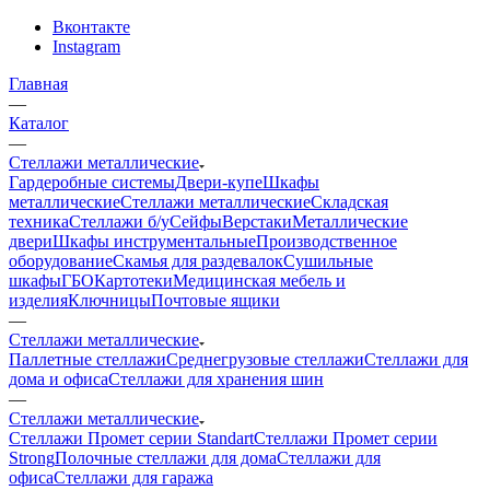
Вконтакте
Instagram
Главная
—
Каталог
—
Стеллажи металлические
Гардеробные системы
Двери-купе
Шкафы
металлические
Стеллажи металлические
Складская
техника
Стеллажи б/у
Сейфы
Верстаки
Металлические
двери
Шкафы инструментальные
Производственное
оборудование
Скамья для раздевалок
Сушильные
шкафы
ГБО
Картотеки
Медицинская мебель и
изделия
Ключницы
Почтовые ящики
—
Стеллажи металлические
Паллетные стеллажи
Среднегрузовые стеллажи
Стеллажи для
дома и офиса
Стеллажи для хранения шин
—
Стеллажи металлические
Стеллажи Промет серии Standart
Стеллажи Промет серии
Strong
Полочные стеллажи для дома
Стеллажи для
офиса
Стеллажи для гаража