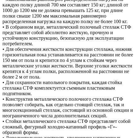
каждую полку длиной 700 мм составляет 150 кг; длиной от
1000 до 1200 мм не должна превышать 125 кг, при длине
полки свыше 1200 мм максимальная равномерно
распределенная нагрузка на каждую полку не более 100 кг.
• В собранном виде, металлический полочный стеллаж СТФ
представляет собой абсолютно жесткую, прочную и
устойчивую конструкцию, безопасную для эксплуатации
потребителем.
• Для обеспечения жесткости конструкции стеллажа, нижняя
горизонтальная пока устанавливается на расстоянии не более
150 мм от пола и крепится по 4 углам к стойкам через
металлические уголки жесткости. Верхние уголки жесткости
крепятся к 4 углам полки, расположенной на расстоянии не
более 2 м от пола.
• Для сохранности напольного покрытия, каждая стойка
стеллажа СТФ комплектуется съемным пластиковым
подпятником.
• Конструктив металлического полочного стеллажа СТФ
позволяет собирать, как отдельно стоящий стеллаж, так и
многосекционный стеллаж, состоящий из основной секции и
неограниченного числа дополнительных секций.
• Стойки металлического стеллажа СТФ представляет собой
сложный, фигурный холодно-катанный профиль «Г»-
образной формы.
• Дополнительную жесткость, увеличение нагрузочных