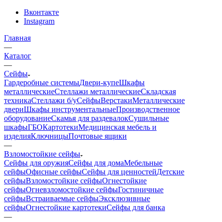
Вконтакте
Instagram
Главная
—
Каталог
—
Сейфы
Гардеробные системы
Двери-купе
Шкафы
металлические
Стеллажи металлические
Складская
техника
Стеллажи б/у
Сейфы
Верстаки
Металлические
двери
Шкафы инструментальные
Производственное
оборудование
Скамья для раздевалок
Сушильные
шкафы
ГБО
Картотеки
Медицинская мебель и
изделия
Ключницы
Почтовые ящики
—
Взломостойкие сейфы
Сейфы для оружия
Сейфы для дома
Мебельные
сейфы
Офисные сейфы
Сейфы для ценностей
Детские
сейфы
Взломостойкие сейфы
Огнестойкие
сейфы
Огневзломостойкие сейфы
Гостиничные
сейфы
Встраиваемые сейфы
Эксклюзивные
сейфы
Огнестойкие картотеки
Сейфы для банка
—