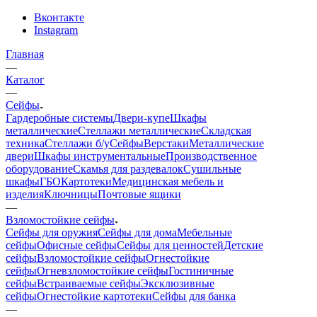
Вконтакте
Instagram
Главная
—
Каталог
—
Сейфы
Гардеробные системы
Двери-купе
Шкафы
металлические
Стеллажи металлические
Складская
техника
Стеллажи б/у
Сейфы
Верстаки
Металлические
двери
Шкафы инструментальные
Производственное
оборудование
Скамья для раздевалок
Сушильные
шкафы
ГБО
Картотеки
Медицинская мебель и
изделия
Ключницы
Почтовые ящики
—
Взломостойкие сейфы
Сейфы для оружия
Сейфы для дома
Мебельные
сейфы
Офисные сейфы
Сейфы для ценностей
Детские
сейфы
Взломостойкие сейфы
Огнестойкие
сейфы
Огневзломостойкие сейфы
Гостиничные
сейфы
Встраиваемые сейфы
Эксклюзивные
сейфы
Огнестойкие картотеки
Сейфы для банка
—