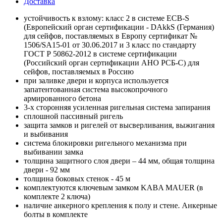
Доставка
устойчивость к взлому: класс 2 в системе ECB-S
(Европейский орган сертификации - DAkkS (Германия)
для сейфов, поставляемых в Европу сертификат №
1506/SA15-01 от 30.06.2017 и 3 класс по стандарту
ГОСТ Р 50862-2012 в системе сертификации
(Российский орган сертификации АНО РСБ-С) для
сейфов, поставляемых в Россию
при заливке двери и корпуса используется
запатентованная система высокопрочного
армированного бетона
3-х сторонняя усиленная ригельная система запирания
сплошной пассивный ригель
защита замков и ригелей от высверливания, выжигания
и выбивания
система блокировки ригельного механизма при
выбивании замка
толщина защитного слоя двери – 44 мм, общая толщина
двери - 92 мм
толщина боковых стенок - 45 м
комплектуются ключевым замком KABA MAUER (в
комплекте 2 ключа)
наличие анкерного крепления к полу и стене. Анкерные
болты в комплекте