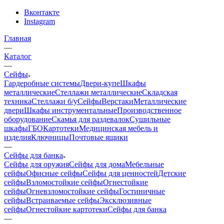
Вконтакте
Instagram
Главная
—
Каталог
—
Сейфы
Гардеробные системы
Двери-купе
Шкафы
металлические
Стеллажи металлические
Складская
техника
Стеллажи б/у
Сейфы
Верстаки
Металлические
двери
Шкафы инструментальные
Производственное
оборудование
Скамья для раздевалок
Сушильные
шкафы
ГБО
Картотеки
Медицинская мебель и
изделия
Ключницы
Почтовые ящики
—
Сейфы для банка
Сейфы для оружия
Сейфы для дома
Мебельные
сейфы
Офисные сейфы
Сейфы для ценностей
Детские
сейфы
Взломостойкие сейфы
Огнестойкие
сейфы
Огневзломостойкие сейфы
Гостиничные
сейфы
Встраиваемые сейфы
Эксклюзивные
сейфы
Огнестойкие картотеки
Сейфы для банка
—