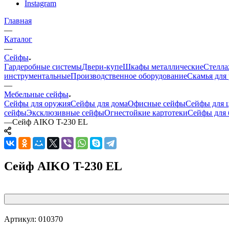
Instagram
Главная
—
Каталог
—
Сейфы
Гардеробные системы
Двери-купе
Шкафы металлические
Стелла
инструментальные
Производственное оборудование
Скамья для 
—
Мебельные сейфы
Сейфы для оружия
Сейфы для дома
Офисные сейфы
Сейфы для 
сейфы
Эксклюзивные сейфы
Огнестойкие картотеки
Сейфы для 
—
Сейф AIKO T-230 EL
Сейф AIKO T-230 EL
Артикул:
010370