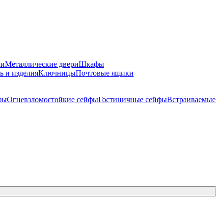
ки
Металлические двери
Шкафы
ь и изделия
Ключницы
Почтовые ящики
фы
Огневзломостойкие сейфы
Гостиничные сейфы
Встраиваемые