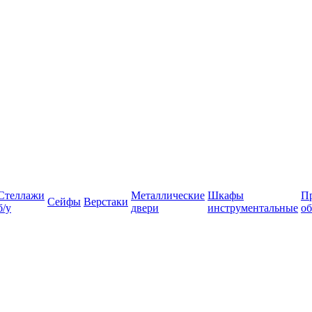
Стеллажи
Металлические
Шкафы
П
Сейфы
Верстаки
б/у
двери
инструментальные
об