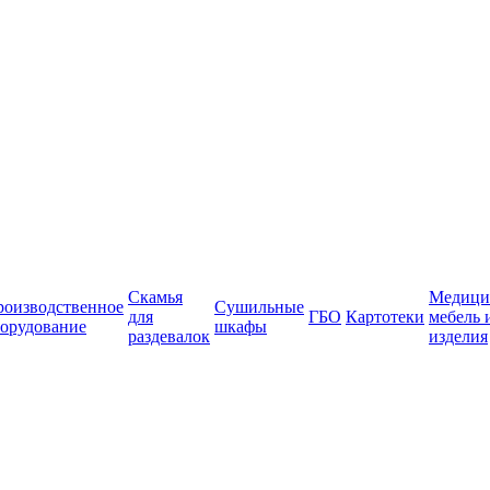
Скамья
Медици
роизводственное
Сушильные
для
ГБО
Картотеки
мебель 
орудование
шкафы
раздевалок
изделия