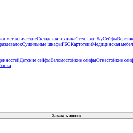
жи металлические
Складская техника
Стеллажи б/у
Сейфы
Верста
раздевалок
Сушильные шкафы
ГБО
Картотеки
Медицинская мебел
ценностей
Детские сейфы
Взломостойкие сейфы
Огнестойкие сей
банка
Заказать звонок