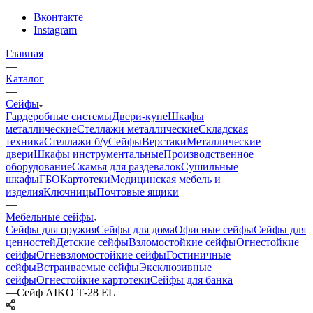
Вконтакте
Instagram
Главная
—
Каталог
—
Сейфы
Гардеробные системы
Двери-купе
Шкафы
металлические
Стеллажи металлические
Складская
техника
Стеллажи б/у
Сейфы
Верстаки
Металлические
двери
Шкафы инструментальные
Производственное
оборудование
Скамья для раздевалок
Сушильные
шкафы
ГБО
Картотеки
Медицинская мебель и
изделия
Ключницы
Почтовые ящики
—
Мебельные сейфы
Сейфы для оружия
Сейфы для дома
Офисные сейфы
Сейфы для
ценностей
Детские сейфы
Взломостойкие сейфы
Огнестойкие
сейфы
Огневзломостойкие сейфы
Гостиничные
сейфы
Встраиваемые сейфы
Эксклюзивные
сейфы
Огнестойкие картотеки
Сейфы для банка
—
Сейф AIKO Т-28 EL