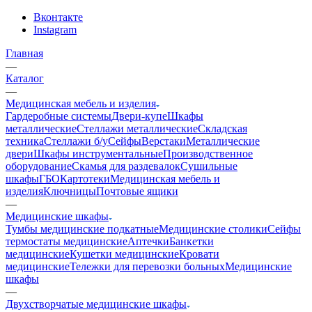
Вконтакте
Instagram
Главная
—
Каталог
—
Медицинская мебель и изделия
Гардеробные системы
Двери-купе
Шкафы
металлические
Стеллажи металлические
Складская
техника
Стеллажи б/у
Сейфы
Верстаки
Металлические
двери
Шкафы инструментальные
Производственное
оборудование
Скамья для раздевалок
Сушильные
шкафы
ГБО
Картотеки
Медицинская мебель и
изделия
Ключницы
Почтовые ящики
—
Медицинские шкафы
Тумбы медицинские подкатные
Медицинские столики
Сейфы
термостаты медицинские
Аптечки
Банкетки
медицинские
Кушетки медицинские
Кровати
медицинские
Тележки для перевозки больных
Медицинские
шкафы
—
Двухстворчатые медицинские шкафы