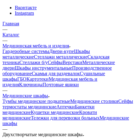
Вконтакте
Instagram
Главная
—
Каталог
—
Медицинская мебель и изделия
Гардеробные системы
Двери-купе
Шкафы
металлические
Стеллажи металлические
Складская
техника
Стеллажи б/у
Сейфы
Верстаки
Металлические
двери
Шкафы инструментальные
Производственное
оборудование
Скамья для раздевалок
Сушильные
шкафы
ГБО
Картотеки
Медицинская мебель и
изделия
Ключницы
Почтовые ящики
—
Медицинские шкафы
Тумбы медицинские подкатные
Медицинские столики
Сейфы
термостаты медицинские
Аптечки
Банкетки
медицинские
Кушетки медицинские
Кровати
медицинские
Тележки для перевозки больных
Медицинские
шкафы
—
Двухстворчатые медицинские шкафы