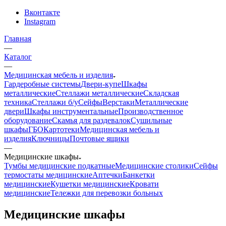
Вконтакте
Instagram
Главная
—
Каталог
—
Медицинская мебель и изделия
Гардеробные системы
Двери-купе
Шкафы
металлические
Стеллажи металлические
Складская
техника
Стеллажи б/у
Сейфы
Верстаки
Металлические
двери
Шкафы инструментальные
Производственное
оборудование
Скамья для раздевалок
Сушильные
шкафы
ГБО
Картотеки
Медицинская мебель и
изделия
Ключницы
Почтовые ящики
—
Медицинские шкафы
Тумбы медицинские подкатные
Медицинские столики
Сейфы
термостаты медицинские
Аптечки
Банкетки
медицинские
Кушетки медицинские
Кровати
медицинские
Тележки для перевозки больных
Медицинские шкафы