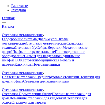
Вконтакте
Instagram
Главная
—
Каталог
—
Стеллажи металлические
Гардеробные системы
Двери-купе
Шкафы
металлические
Стеллажи металлические
Складская
техника
Стеллажи б/у
Сейфы
Верстаки
Металлические
двери
Шкафы инструментальные
Производственное
оборудование
Скамья для раздевалок
Сушильные
шкафы
ГБО
Картотеки
Медицинская мебель и
изделия
Ключницы
Почтовые ящики
—
Стеллажи металлические
Паллетные стеллажи
Среднегрузовые стеллажи
Стеллажи для
дома и офиса
Стеллажи для хранения шин
—
Стеллажи металлические
Стеллажи Промет серии Strong
Полочные стеллажи для
дома
Домашние стеллажи для кладовки
Стеллажи для
офиса
Стеллажи для гаража