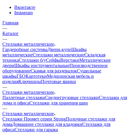
Вконтакте
Instagram
Главная
—
Каталог
—
Стеллажи металлические
Гардеробные системы
Двери-купе
Шкафы
металлические
Стеллажи металлические
Складская
техника
Стеллажи б/у
Сейфы
Верстаки
Металлические
двери
Шкафы инструментальные
Производственное
оборудование
Скамья для раздевалок
Сушильные
шкафы
ГБО
Картотеки
Медицинская мебель и
изделия
Ключницы
Почтовые ящики
—
Стеллажи металлические
Паллетные стеллажи
Среднегрузовые стеллажи
Стеллажи для
дома и офиса
Стеллажи для хранения шин
—
Стеллажи металлические
Стеллажи Промет серии Strong
Полочные стеллажи для
дома
Домашние стеллажи для кладовки
Стеллажи для
офиса
Стеллажи для гаража