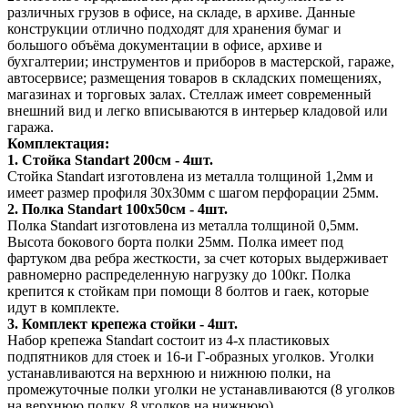
различных грузов в офисе, на складе, в архиве. Данные
конструкции отлично подходят для хранения бумаг и
большого объёма документации в офисе, архиве и
бухгалтерии; инструментов и приборов в мастерской, гараже,
автосервисе; размещения товаров в складских помещениях,
магазинах и торговых залах. Стеллаж имеет современный
внешний вид и легко вписываются в интерьер кладовой или
гаража.
Комплектация:
1. Стойка Standart 200см - 4шт.
Стойка Standart изготовлена из металла толщиной 1,2мм и
имеет размер профиля 30х30мм с шагом перфорации 25мм.
2. Полка Standart 100х50см - 4шт.
Полка Standart изготовлена из металла толщиной 0,5мм.
Высота бокового борта полки 25мм. Полка имеет под
фартуком два ребра жесткости, за счет которых выдерживает
равномерно распределенную нагрузку до 100кг. Полка
крепится к стойкам при помощи 8 болтов и гаек, которые
идут в комплекте.
3. Комплект крепежа стойки - 4шт.
Набор крепежа Standart состоит из 4-х пластиковых
подпятников для стоек и 16-и Г-образных уголков. Уголки
устанавливаются на верхнюю и нижнюю полки, на
промежуточные полки уголки не устанавливаются (8 уголков
на верхнюю полку, 8 уголков на нижнюю).