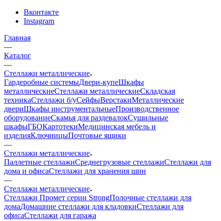
Вконтакте
Instagram
Главная
—
Каталог
—
Стеллажи металлические
Гардеробные системы
Двери-купе
Шкафы
металлические
Стеллажи металлические
Складская
техника
Стеллажи б/у
Сейфы
Верстаки
Металлические
двери
Шкафы инструментальные
Производственное
оборудование
Скамья для раздевалок
Сушильные
шкафы
ГБО
Картотеки
Медицинская мебель и
изделия
Ключницы
Почтовые ящики
—
Стеллажи металлические
Паллетные стеллажи
Среднегрузовые стеллажи
Стеллажи для
дома и офиса
Стеллажи для хранения шин
—
Стеллажи металлические
Стеллажи Промет серии Strong
Полочные стеллажи для
дома
Домашние стеллажи для кладовки
Стеллажи для
офиса
Стеллажи для гаража