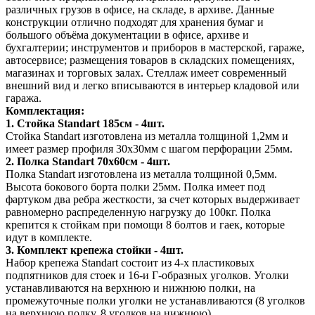
различных грузов в офисе, на складе, в архиве. Данные
конструкции отлично подходят для хранения бумаг и
большого объёма документации в офисе, архиве и
бухгалтерии; инструментов и приборов в мастерской, гараже,
автосервисе; размещения товаров в складских помещениях,
магазинах и торговых залах. Стеллаж имеет современный
внешний вид и легко вписываются в интерьер кладовой или
гаража.
Комплектация:
1. Стойка Standart 185см - 4шт.
Стойка Standart изготовлена из металла толщиной 1,2мм и
имеет размер профиля 30х30мм с шагом перфорации 25мм.
2. Полка Standart 70х60см - 4шт.
Полка Standart изготовлена из металла толщиной 0,5мм.
Высота бокового борта полки 25мм. Полка имеет под
фартуком два ребра жесткости, за счет которых выдерживает
равномерно распределенную нагрузку до 100кг. Полка
крепится к стойкам при помощи 8 болтов и гаек, которые
идут в комплекте.
3. Комплект крепежа стойки - 4шт.
Набор крепежа Standart состоит из 4-х пластиковых
подпятников для стоек и 16-и Г-образных уголков. Уголки
устанавливаются на верхнюю и нижнюю полки, на
промежуточные полки уголки не устанавливаются (8 уголков
на верхнюю полку, 8 уголков на нижнюю).