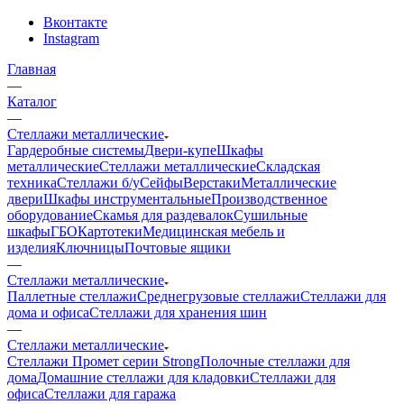
Вконтакте
Instagram
Главная
—
Каталог
—
Стеллажи металлические
Гардеробные системы
Двери-купе
Шкафы
металлические
Стеллажи металлические
Складская
техника
Стеллажи б/у
Сейфы
Верстаки
Металлические
двери
Шкафы инструментальные
Производственное
оборудование
Скамья для раздевалок
Сушильные
шкафы
ГБО
Картотеки
Медицинская мебель и
изделия
Ключницы
Почтовые ящики
—
Стеллажи металлические
Паллетные стеллажи
Среднегрузовые стеллажи
Стеллажи для
дома и офиса
Стеллажи для хранения шин
—
Стеллажи металлические
Стеллажи Промет серии Strong
Полочные стеллажи для
дома
Домашние стеллажи для кладовки
Стеллажи для
офиса
Стеллажи для гаража