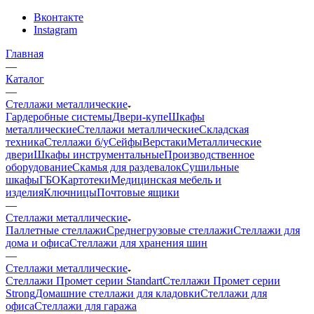
Вконтакте
Instagram
Главная
—
Каталог
—
Стеллажи металлические
Гардеробные системы
Двери-купе
Шкафы
металлические
Стеллажи металлические
Складская
техника
Стеллажи б/у
Сейфы
Верстаки
Металлические
двери
Шкафы инструментальные
Производственное
оборудование
Скамья для раздевалок
Сушильные
шкафы
ГБО
Картотеки
Медицинская мебель и
изделия
Ключницы
Почтовые ящики
—
Стеллажи металлические
Паллетные стеллажи
Среднегрузовые стеллажи
Стеллажи для
дома и офиса
Стеллажи для хранения шин
—
Стеллажи металлические
Стеллажи Промет серии Standart
Стеллажи Промет серии
Strong
Домашние стеллажи для кладовки
Стеллажи для
офиса
Стеллажи для гаража