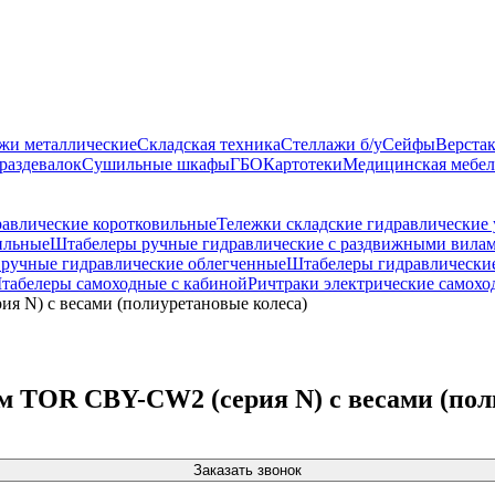
жи металлические
Складская техника
Стеллажи б/у
Сейфы
Верста
раздевалок
Сушильные шкафы
ГБО
Картотеки
Медицинская мебел
равлические коротковильные
Тележки складские гидравлические
ильные
Штабелеры ручные гидравлические с раздвижными вила
ручные гидравлические облегченные
Штабелеры гидравлические
табелеры самоходные с кабиной
Ричтраки электрические самохо
я N) с весами (полиуретановые колеса)
мм TOR CBY-CW2 (серия N) с весами (пол
Заказать звонок