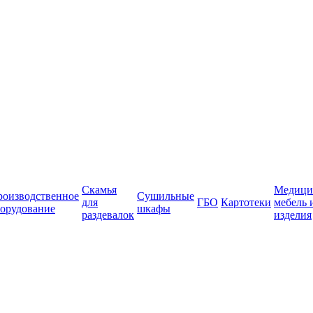
Скамья
Медици
роизводственное
Сушильные
для
ГБО
Картотеки
мебель 
орудование
шкафы
раздевалок
изделия