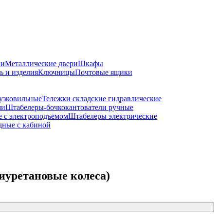
ки
Металлические двери
Шкафы
ь и изделия
Ключницы
Почтовые ящики
 узковильные
Тележки складские гидравлические
ми
Штабелеры-бочкокантователи ручные
 c электроподъемом
Штабелеры электрические
дные с кабиной
иуретановые колеса)