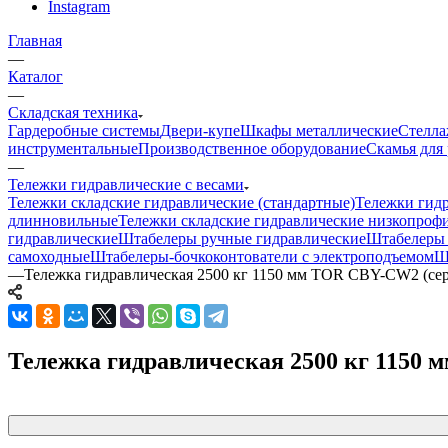
Instagram
Главная
—
Каталог
—
Складская техника
Гардеробные системы
Двери-купе
Шкафы металлические
Стелла
инструментальные
Производственное оборудование
Скамья для 
—
Тележки гидравлические с весами
Тележки складские гидравлические (стандартные)
Тележки гид
длинновильные
Тележки складские гидравлические низкопроф
гидравлические
Штабелеры ручные гидравлические
Штабелеры 
самоходные
Штабелеры-бочкоконтователи с электроподъемом
Ш
—
Тележка гидравлическая 2500 кг 1150 мм TOR CBY-CW2 (сери
Тележка гидравлическая 2500 кг 1150 