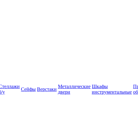
Стеллажи
Металлические
Шкафы
П
Сейфы
Верстаки
б/у
двери
инструментальные
об