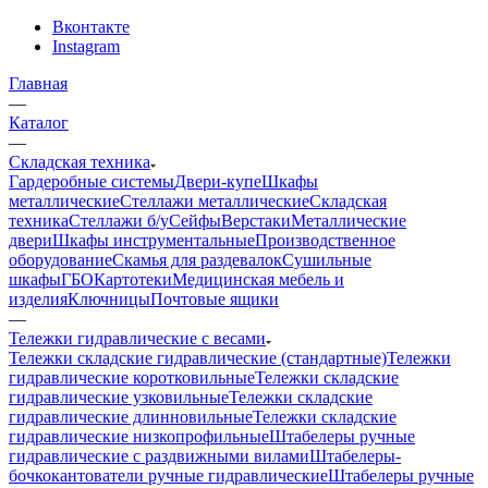
Вконтакте
Instagram
Главная
—
Каталог
—
Складская техника
Гардеробные системы
Двери-купе
Шкафы
металлические
Стеллажи металлические
Складская
техника
Стеллажи б/у
Сейфы
Верстаки
Металлические
двери
Шкафы инструментальные
Производственное
оборудование
Скамья для раздевалок
Сушильные
шкафы
ГБО
Картотеки
Медицинская мебель и
изделия
Ключницы
Почтовые ящики
—
Тележки гидравлические с весами
Тележки складские гидравлические (стандартные)
Тележки
гидравлические коротковильные
Тележки складские
гидравлические узковильные
Тележки складские
гидравлические длинновильные
Тележки складские
гидравлические низкопрофильные
Штабелеры ручные
гидравлические с раздвижными вилами
Штабелеры-
бочкокантователи ручные гидравлические
Штабелеры ручные