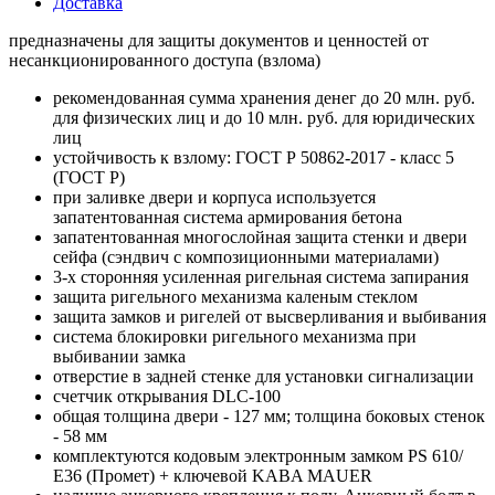
Доставка
предназначены для защиты документов и ценностей от
несанкционированного доступа (взлома)
рекомендованная сумма хранения денег до 20 млн. руб.
для физических лиц и до 10 млн. руб. для юридических
лиц
устойчивость к взлому: ГОСТ Р 50862-2017 - класс 5
(ГОСТ Р)
при заливке двери и корпуса используется
запатентованная система армирования бетона
запатентованная многослойная защита стенки и двери
сейфа (сэндвич с композиционными материалами)
3-х сторонняя усиленная ригельная система запирания
защита ригельного механизма каленым стеклом
защита замков и ригелей от высверливания и выбивания
система блокировки ригельного механизма при
выбивании замка
отверстие в задней стенке для установки сигнализации
счетчик открывания DLC-100
общая толщина двери - 127 мм; толщина боковых стенок
- 58 мм
комплектуются кодовым электронным замком PS 610/
Е36 (Промет) + ключевой KABA MAUER