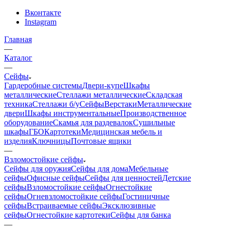
Вконтакте
Instagram
Главная
—
Каталог
—
Сейфы
Гардеробные системы
Двери-купе
Шкафы
металлические
Стеллажи металлические
Складская
техника
Стеллажи б/у
Сейфы
Верстаки
Металлические
двери
Шкафы инструментальные
Производственное
оборудование
Скамья для раздевалок
Сушильные
шкафы
ГБО
Картотеки
Медицинская мебель и
изделия
Ключницы
Почтовые ящики
—
Взломостойкие сейфы
Сейфы для оружия
Сейфы для дома
Мебельные
сейфы
Офисные сейфы
Сейфы для ценностей
Детские
сейфы
Взломостойкие сейфы
Огнестойкие
сейфы
Огневзломостойкие сейфы
Гостиничные
сейфы
Встраиваемые сейфы
Эксклюзивные
сейфы
Огнестойкие картотеки
Сейфы для банка
—