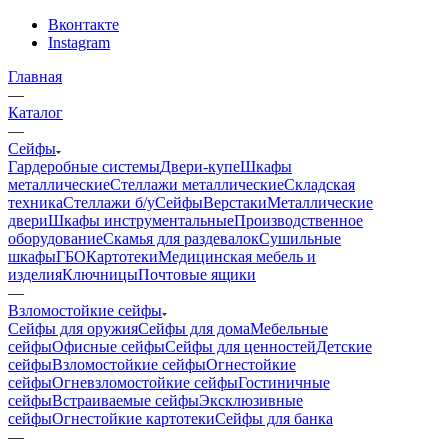
Вконтакте
Instagram
Главная
—
Каталог
—
Сейфы
Гардеробные системы
Двери-купе
Шкафы
металлические
Стеллажи металлические
Складская
техника
Стеллажи б/у
Сейфы
Верстаки
Металлические
двери
Шкафы инструментальные
Производственное
оборудование
Скамья для раздевалок
Сушильные
шкафы
ГБО
Картотеки
Медицинская мебель и
изделия
Ключницы
Почтовые ящики
—
Взломостойкие сейфы
Сейфы для оружия
Сейфы для дома
Мебельные
сейфы
Офисные сейфы
Сейфы для ценностей
Детские
сейфы
Взломостойкие сейфы
Огнестойкие
сейфы
Огневзломостойкие сейфы
Гостиничные
сейфы
Встраиваемые сейфы
Эксклюзивные
сейфы
Огнестойкие картотеки
Сейфы для банка
—