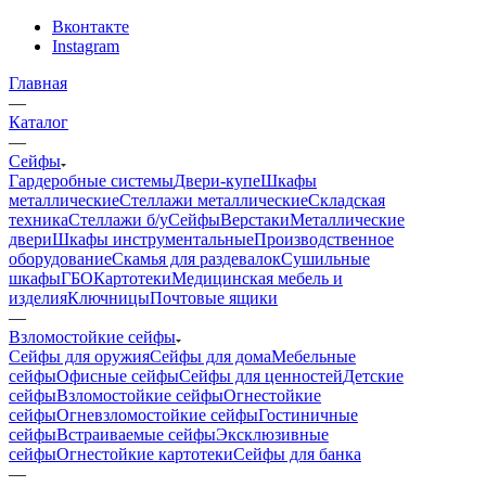
Вконтакте
Instagram
Главная
—
Каталог
—
Сейфы
Гардеробные системы
Двери-купе
Шкафы
металлические
Стеллажи металлические
Складская
техника
Стеллажи б/у
Сейфы
Верстаки
Металлические
двери
Шкафы инструментальные
Производственное
оборудование
Скамья для раздевалок
Сушильные
шкафы
ГБО
Картотеки
Медицинская мебель и
изделия
Ключницы
Почтовые ящики
—
Взломостойкие сейфы
Сейфы для оружия
Сейфы для дома
Мебельные
сейфы
Офисные сейфы
Сейфы для ценностей
Детские
сейфы
Взломостойкие сейфы
Огнестойкие
сейфы
Огневзломостойкие сейфы
Гостиничные
сейфы
Встраиваемые сейфы
Эксклюзивные
сейфы
Огнестойкие картотеки
Сейфы для банка
—