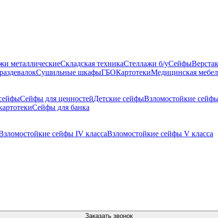
жи металлические
Складская техника
Стеллажи б/у
Сейфы
Верста
раздевалок
Сушильные шкафы
ГБО
Картотеки
Медицинская мебел
сейфы
Сейфы для ценностей
Детские сейфы
Взломостойкие сейф
картотеки
Сейфы для банка
Взломостойкие сейфы IV класса
Взломостойкие сейфы V класса
Заказать звонок