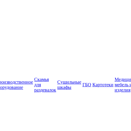
Скамья
Медици
роизводственное
Сушильные
для
ГБО
Картотеки
мебель 
орудование
шкафы
раздевалок
изделия