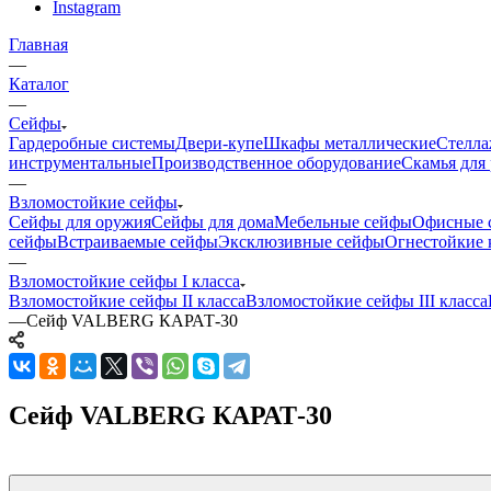
Instagram
Главная
—
Каталог
—
Сейфы
Гардеробные системы
Двери-купе
Шкафы металлические
Стелла
инструментальные
Производственное оборудование
Скамья для 
—
Взломостойкие сейфы
Сейфы для оружия
Сейфы для дома
Мебельные сейфы
Офисные 
сейфы
Встраиваемые сейфы
Эксклюзивные сейфы
Огнестойкие 
—
Взломостойкие сейфы I класса
Взломостойкие сейфы II класса
Взломостойкие сейфы III класса
—
Сейф VALBERG КАРАТ-30
Сейф VALBERG КАРАТ-30