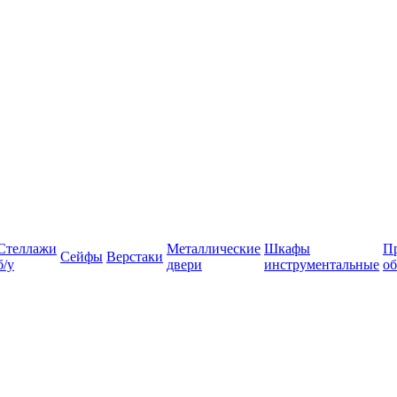
Стеллажи
Металлические
Шкафы
П
Сейфы
Верстаки
б/у
двери
инструментальные
об