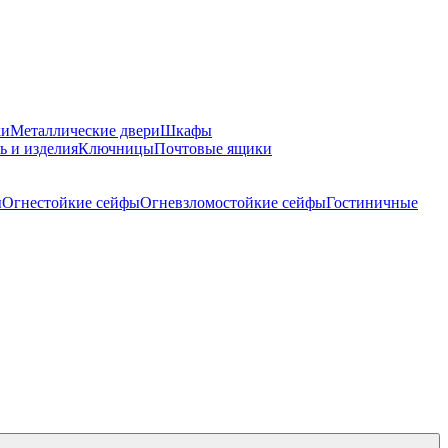
ки
Металлические двери
Шкафы
ь и изделия
Ключницы
Почтовые ящики
ы
Огнестойкие сейфы
Огневзломостойкие сейфы
Гостиничные