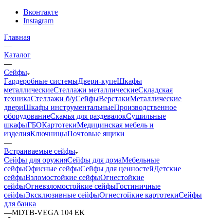
Вконтакте
Instagram
Главная
—
Каталог
—
Сейфы
Гардеробные системы
Двери-купе
Шкафы
металлические
Стеллажи металлические
Складская
техника
Стеллажи б/у
Сейфы
Верстаки
Металлические
двери
Шкафы инструментальные
Производственное
оборудование
Скамья для раздевалок
Сушильные
шкафы
ГБО
Картотеки
Медицинская мебель и
изделия
Ключницы
Почтовые ящики
—
Встраиваемые сейфы
Сейфы для оружия
Сейфы для дома
Мебельные
сейфы
Офисные сейфы
Сейфы для ценностей
Детские
сейфы
Взломостойкие сейфы
Огнестойкие
сейфы
Огневзломостойкие сейфы
Гостиничные
сейфы
Эксклюзивные сейфы
Огнестойкие картотеки
Сейфы
для банка
—
МDТВ-VEGA 104 ЕК