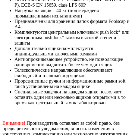
Р), ECB-S EN 15659, class LFS 60P
Нагрузка на ящик – 40 кг (подтверждено
промышленными испытаниями)
Предназначены для хранения папок формата Foolscap и
A4
Комплектуются центральным ключевым push lock* или
электронным push lock* замком высокой степени
защиты
Дополнительно ящики комплектуется
индивидуальными ключевыми замками
Антиопрокидывающее устройство, не позволяющее
одновременно выдвигать более чем один ящик
Телескопические направляющие обеспечивают
свободный и плавный ход ящиков
Прорезиненные ручки и информационные рамки soft
touch установлены на каждом ящике
Специальные защелки на каждом ящике позволяют
оставить один или несколько ящиков открытыми в то
время как центральный замок заблокирован
Внимание!
Производитель оставляет за собой право, без
предварительного уведомления, вносить изменения в
конструкцию, комплектацию или технологию изготовления