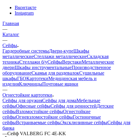
Вконтакте
Instagram
Главная
—
Каталог
—
Сейфы
Гардеробные системы
Двери-купе
Шкафы
металлические
Стеллажи металлические
Складская
техника
Стеллажи б/у
Сейфы
Верстаки
Металлические
двери
Шкафы инструментальные
Производственное
оборудование
Скамья для раздевалок
Сушильные
шкафы
ГБО
Картотеки
Медицинская мебель и
изделия
Ключницы
Почтовые ящики
—
Огнестойкие картотеки
Сейфы для оружия
Сейфы для дома
Мебельные
сейфы
Офисные сейфы
Сейфы для ценностей
Детские
сейфы
Взломостойкие сейфы
Огнестойкие
сейфы
Огневзломостойкие сейфы
Гостиничные
сейфы
Встраиваемые сейфы
Эксклюзивные сейфы
Сейфы для
банка
—
Сейф VALBERG FC 4E-KK