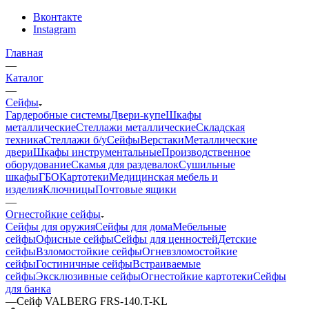
Вконтакте
Instagram
Главная
—
Каталог
—
Сейфы
Гардеробные системы
Двери-купе
Шкафы
металлические
Стеллажи металлические
Складская
техника
Стеллажи б/у
Сейфы
Верстаки
Металлические
двери
Шкафы инструментальные
Производственное
оборудование
Скамья для раздевалок
Сушильные
шкафы
ГБО
Картотеки
Медицинская мебель и
изделия
Ключницы
Почтовые ящики
—
Огнестойкие сейфы
Сейфы для оружия
Сейфы для дома
Мебельные
сейфы
Офисные сейфы
Сейфы для ценностей
Детские
сейфы
Взломостойкие сейфы
Огневзломостойкие
сейфы
Гостиничные сейфы
Встраиваемые
сейфы
Эксклюзивные сейфы
Огнестойкие картотеки
Сейфы
для банка
—
Сейф VALBERG FRS-140.T-KL