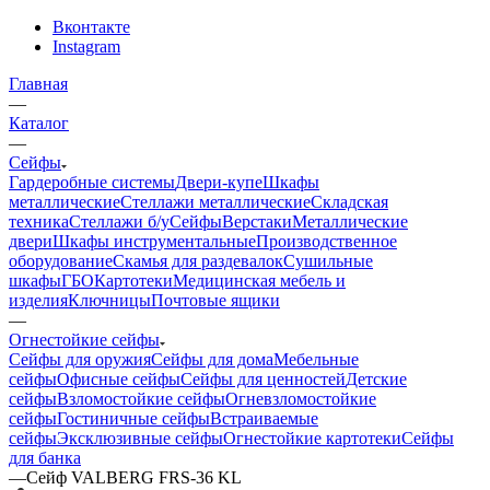
Вконтакте
Instagram
Главная
—
Каталог
—
Сейфы
Гардеробные системы
Двери-купе
Шкафы
металлические
Стеллажи металлические
Складская
техника
Стеллажи б/у
Сейфы
Верстаки
Металлические
двери
Шкафы инструментальные
Производственное
оборудование
Скамья для раздевалок
Сушильные
шкафы
ГБО
Картотеки
Медицинская мебель и
изделия
Ключницы
Почтовые ящики
—
Огнестойкие сейфы
Сейфы для оружия
Сейфы для дома
Мебельные
сейфы
Офисные сейфы
Сейфы для ценностей
Детские
сейфы
Взломостойкие сейфы
Огневзломостойкие
сейфы
Гостиничные сейфы
Встраиваемые
сейфы
Эксклюзивные сейфы
Огнестойкие картотеки
Сейфы
для банка
—
Сейф VALBERG FRS-36 KL