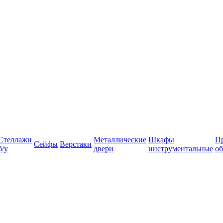
Стеллажи
Металлические
Шкафы
П
Сейфы
Верстаки
б/у
двери
инструментальные
об