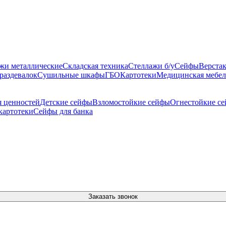
жи металлические
Складская техника
Стеллажи б/у
Сейфы
Верста
раздевалок
Сушильные шкафы
ГБО
Картотеки
Медицинская мебел
 ценностей
Детские сейфы
Взломостойкие сейфы
Огнестойкие с
картотеки
Сейфы для банка
Заказать звонок