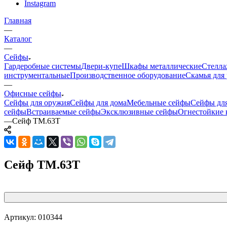
Instagram
Главная
—
Каталог
—
Сейфы
Гардеробные системы
Двери-купе
Шкафы металлические
Стелла
инструментальные
Производственное оборудование
Скамья для 
—
Офисные сейфы
Сейфы для оружия
Сейфы для дома
Мебельные сейфы
Сейфы для
сейфы
Встраиваемые сейфы
Эксклюзивные сейфы
Огнестойкие 
—
Сейф TM.63Т
Сейф TM.63Т
Артикул:
010344