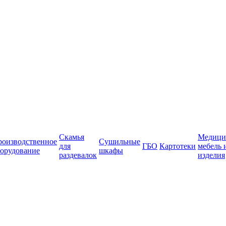
Скамья
Медици
роизводственное
Сушильные
для
ГБО
Картотеки
мебель 
орудование
шкафы
раздевалок
изделия