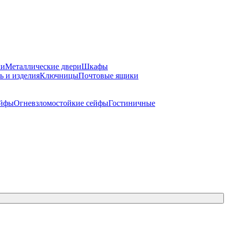
ки
Металлические двери
Шкафы
ь и изделия
Ключницы
Почтовые ящики
ейфы
Огневзломостойкие сейфы
Гостиничные