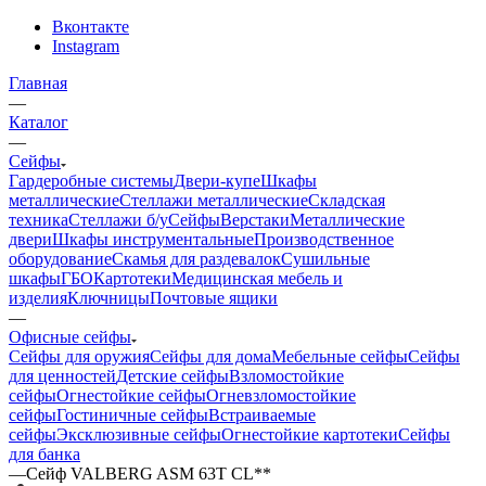
Вконтакте
Instagram
Главная
—
Каталог
—
Сейфы
Гардеробные системы
Двери-купе
Шкафы
металлические
Стеллажи металлические
Складская
техника
Стеллажи б/у
Сейфы
Верстаки
Металлические
двери
Шкафы инструментальные
Производственное
оборудование
Скамья для раздевалок
Сушильные
шкафы
ГБО
Картотеки
Медицинская мебель и
изделия
Ключницы
Почтовые ящики
—
Офисные сейфы
Сейфы для оружия
Сейфы для дома
Мебельные сейфы
Сейфы
для ценностей
Детские сейфы
Взломостойкие
сейфы
Огнестойкие сейфы
Огневзломостойкие
сейфы
Гостиничные сейфы
Встраиваемые
сейфы
Эксклюзивные сейфы
Огнестойкие картотеки
Сейфы
для банка
—
Сейф VALBERG ASM 63T CL**