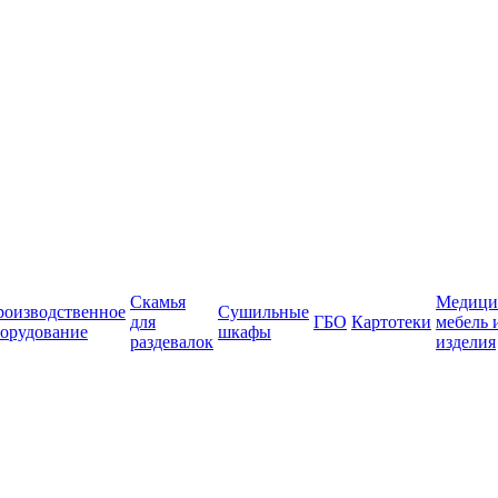
Скамья
Медици
роизводственное
Сушильные
для
ГБО
Картотеки
мебель 
орудование
шкафы
раздевалок
изделия