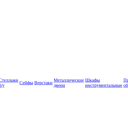
Стеллажи
Металлические
Шкафы
П
Сейфы
Верстаки
б/у
двери
инструментальные
об