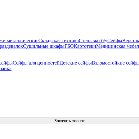
жи металлические
Складская техника
Стеллажи б/у
Сейфы
Верста
раздевалок
Сушильные шкафы
ГБО
Картотеки
Медицинская мебел
сейфы
Сейфы для ценностей
Детские сейфы
Взломостойкие сейф
банка
Заказать звонок