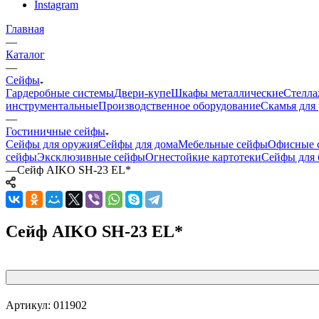
Instagram
Главная
—
Каталог
—
Сейфы
Гардеробные системы
Двери-купе
Шкафы металлические
Стелла
инструментальные
Производственное оборудование
Скамья для 
—
Гостиничные сейфы
Сейфы для оружия
Сейфы для дома
Мебельные сейфы
Офисные 
сейфы
Эксклюзивные сейфы
Огнестойкие картотеки
Сейфы для 
—
Сейф AIKO SH-23 EL*
Сейф AIKO SH-23 EL*
Артикул:
011902