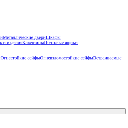
ки
Металлические двери
Шкафы
ь и изделия
Ключницы
Почтовые ящики
ы
Огнестойкие сейфы
Огневзломостойкие сейфы
Встраиваемые