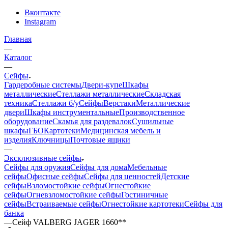
Вконтакте
Instagram
Главная
—
Каталог
—
Сейфы
Гардеробные системы
Двери-купе
Шкафы
металлические
Стеллажи металлические
Складская
техника
Стеллажи б/у
Сейфы
Верстаки
Металлические
двери
Шкафы инструментальные
Производственное
оборудование
Скамья для раздевалок
Сушильные
шкафы
ГБО
Картотеки
Медицинская мебель и
изделия
Ключницы
Почтовые ящики
—
Эксклюзивные сейфы
Сейфы для оружия
Сейфы для дома
Мебельные
сейфы
Офисные сейфы
Сейфы для ценностей
Детские
сейфы
Взломостойкие сейфы
Огнестойкие
сейфы
Огневзломостойкие сейфы
Гостиничные
сейфы
Встраиваемые сейфы
Огнестойкие картотеки
Сейфы для
банка
—
Сейф VALBERG JAGER 1660**