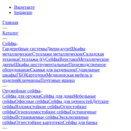
Вконтакте
Instagram
Главная
—
Каталог
—
Сейфы
Гардеробные системы
Двери-купе
Шкафы
металлические
Стеллажи металлические
Складская
техника
Стеллажи б/у
Сейфы
Верстаки
Металлические
двери
Шкафы инструментальные
Производственное
оборудование
Скамья для раздевалок
Сушильные
шкафы
ГБО
Картотеки
Медицинская мебель и
изделия
Ключницы
Почтовые ящики
—
Оружейные сейфы
Сейфы для оружия
Сейфы для дома
Мебельные
сейфы
Офисные сейфы
Сейфы для ценностей
Детские
сейфы
Взломостойкие сейфы
Огнестойкие
сейфы
Огневзломостойкие сейфы
Гостиничные
сейфы
Встраиваемые сейфы
Эксклюзивные
сейфы
Огнестойкие картотеки
Сейфы для банка
—