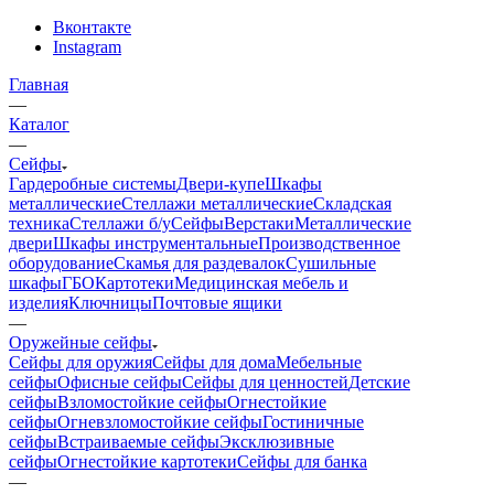
Вконтакте
Instagram
Главная
—
Каталог
—
Сейфы
Гардеробные системы
Двери-купе
Шкафы
металлические
Стеллажи металлические
Складская
техника
Стеллажи б/у
Сейфы
Верстаки
Металлические
двери
Шкафы инструментальные
Производственное
оборудование
Скамья для раздевалок
Сушильные
шкафы
ГБО
Картотеки
Медицинская мебель и
изделия
Ключницы
Почтовые ящики
—
Оружейные сейфы
Сейфы для оружия
Сейфы для дома
Мебельные
сейфы
Офисные сейфы
Сейфы для ценностей
Детские
сейфы
Взломостойкие сейфы
Огнестойкие
сейфы
Огневзломостойкие сейфы
Гостиничные
сейфы
Встраиваемые сейфы
Эксклюзивные
сейфы
Огнестойкие картотеки
Сейфы для банка
—