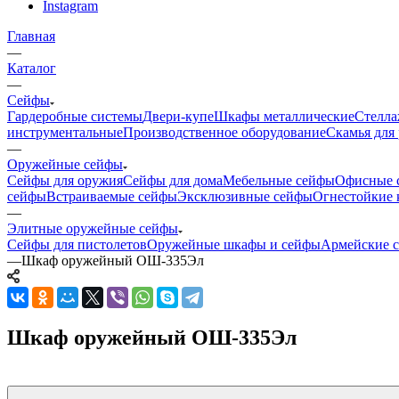
Instagram
Главная
—
Каталог
—
Сейфы
Гардеробные системы
Двери-купе
Шкафы металлические
Стелла
инструментальные
Производственное оборудование
Скамья для 
—
Оружейные сейфы
Сейфы для оружия
Сейфы для дома
Мебельные сейфы
Офисные 
сейфы
Встраиваемые сейфы
Эксклюзивные сейфы
Огнестойкие 
—
Элитные оружейные сейфы
Сейфы для пистолетов
Оружейные шкафы и сейфы
Армейские 
—
Шкаф оружейный ОШ-335Эл
Шкаф оружейный ОШ-335Эл