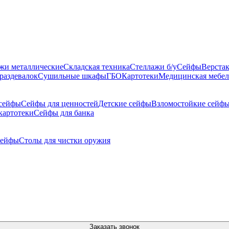
жи металлические
Складская техника
Стеллажи б/у
Сейфы
Верста
раздевалок
Сушильные шкафы
ГБО
Картотеки
Медицинская мебел
сейфы
Сейфы для ценностей
Детские сейфы
Взломостойкие сейф
картотеки
Сейфы для банка
сейфы
Столы для чистки оружия
Заказать звонок