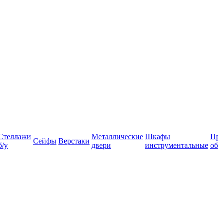
Стеллажи
Металлические
Шкафы
П
Сейфы
Верстаки
б/у
двери
инструментальные
об