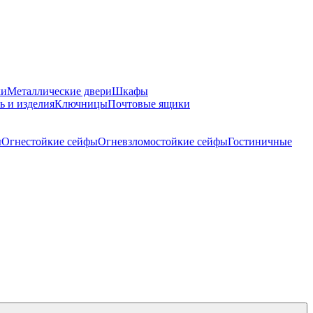
ки
Металлические двери
Шкафы
ь и изделия
Ключницы
Почтовые ящики
ы
Огнестойкие сейфы
Огневзломостойкие сейфы
Гостиничные