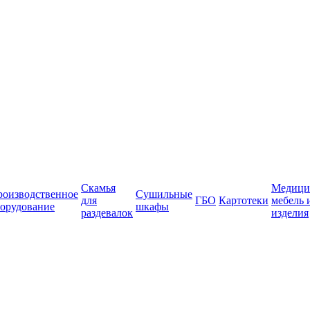
Скамья
Медици
роизводственное
Сушильные
для
ГБО
Картотеки
мебель 
орудование
шкафы
раздевалок
изделия